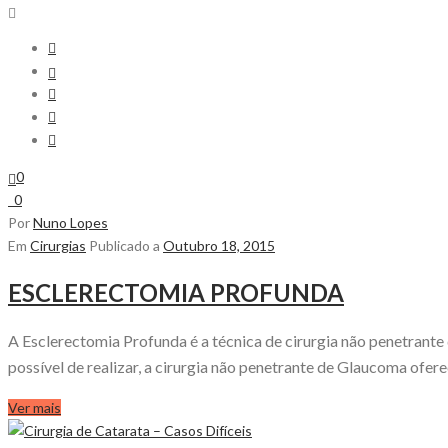
0
0
Por
Nuno Lopes
Em
Cirurgias
Publicado a
Outubro 18, 2015
ESCLERECTOMIA PROFUNDA
A Esclerectomia Profunda é a técnica de cirurgia não penetran
possível de realizar, a cirurgia não penetrante de Glaucoma oferec
Ver mais